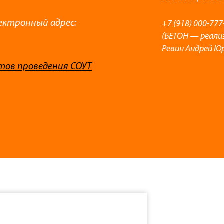
ектронный адрес:
+7 (918) 000-777
(БЕТОН — реали
Ревин Андрей Ю
тов проведения СОУТ