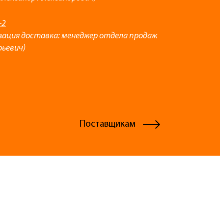
-2
зация доставка: менеджер отдела продаж
рьевич)
Поставщикам