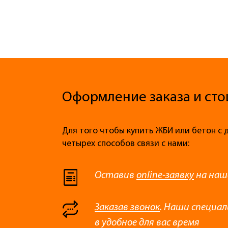
Оформление заказа и сто
Для того чтобы купить ЖБИ или бетон с 
четырех способов связи с нами:
Оставив
online-заявку
на наш
Заказав звонок
. Наши специа
в удобное для вас время