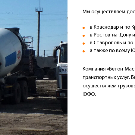
Мы осуществляем дос
в Краснодар и по 
в Ростов-на-Дону 
в Ставрополь и по
а также по всему 
Компания «Бетон-Маст
транспортных услуг. 
осуществляем грузовы
ЮФО.