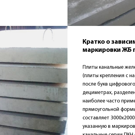
Кратко о зависи
маркировки ЖБ 
Плиты канальные жел
(плиты крепления с н
после букв цифровог
дециметрах, разделе
наиболее часто прим
прямоугольной формы
составляет 3000х2000
указанную в маркировк
канальные серии ПКН