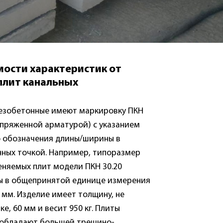
мости характеристик от
плит канальных
езобетонные имеют маркировку ПКН
апряженной арматурой) с указанием
о обозначения длины/ширины в
нных точкой. Например, типоразмер
еняемых плит модели ПКН 30.20
 в общепринятой единице измерения
 мм. Изделие имеет толщину, не
е, 60 мм и весит 950 кг. Плиты
 обладают большей трещино-