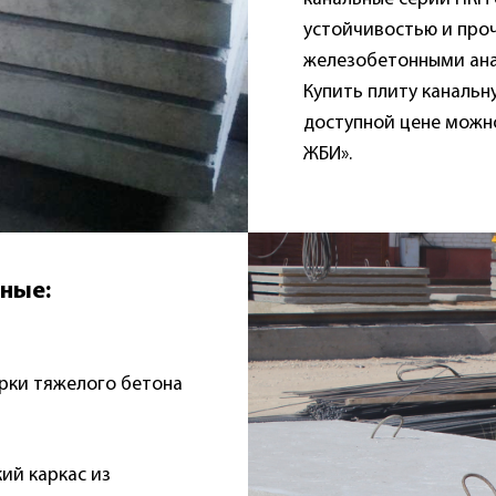
устойчивостью и проч
железобетонными ана
Купить плиту канальн
доступной цене можн
ЖБИ».
ные:
рки тяжелого бетона
ий каркас из