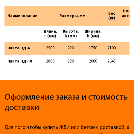
Норм
Вес
Наименование
Размеры, мм
автот
(кг)
Длина,
Высота,
Ширина,
L (мм)
h (мм)
b (мм)
Плита ПД-6
2500
220
1750
2100
Плита ПД-10
2800
220
2000
2645
Оформление заказа и стоимость
доставки
Для того чтобы купить ЖБИ или бетон с доставкой, а