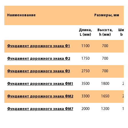
Наименование
Размеры, мм
Длина,
Высота,
Шири
L (мм)
h (мм)
b (
Фундамент дорожного знака Ф1
1100
700
70
Фундамент дорожного знака Ф2
1750
700
70
Фундамент дорожного знака Ф3
2750
700
70
Фундамент дорожного знака ФМ1
3500
1800
21
Фундамент дорожного знака ФМ2
3300
1650
21
Фундамент дорожного знака ФМ7
2000
1200
15