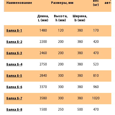
Вес
Наименование
Размеры, мм
автот
(кг)
Длина,
Высота,
Ширина,
L (мм)
h (мм)
b (мм)
Балка Б-1
1480
120
380
170
Балка Б-2
2200
200
380
420
Балка Б-3
2460
200
380
470
Балка Б-4
2750
200
380
523
Балка Б-5
2840
300
380
810
Балка Б-6
3370
300
380
960
Балка Б-7
3580
300
380
1020
Балка Б-8
1500
250
500
470